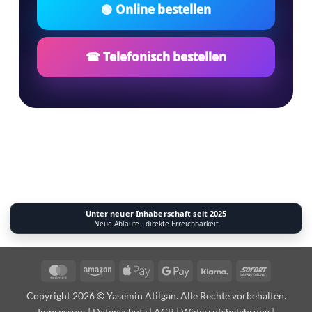
🟢 Online bestellen
☎ Telefonisch bestellen
Unter neuer Inhaberschaft seit 2025
Neue Abläufe · direkte Erreichbarkeit
MasterCard
Amazon
Apple
Google
Klarna
Sofort
Pay
Pay
Copyright 2026 © Yasemin Atilgan. Alle Rechte vorbehalten.
Impressum
|
Datenschutz
|
AGB
|
Widerrufsbelehrung
|