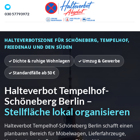
Zum
☎
Inhalt
030 57793972
springen
HALTEVERBOTSZONE FÜR SCHÖNEBERG, TEMPELHOF,
FRIEDENAU UND DEN SÜDEN
✓ Dichte & ruhige Wohnlagen
✓ Umzug & Gewerbe
✓ Standardfälle ab 50 €
Halteverbot Tempelhof-
Schöneberg Berlin –
Stellfläche lokal organisieren
Halteverbot Tempelhof-Schöneberg Berlin schafft einen
planbaren Bereich für Möbelwagen, Lieferfahrzeuge,