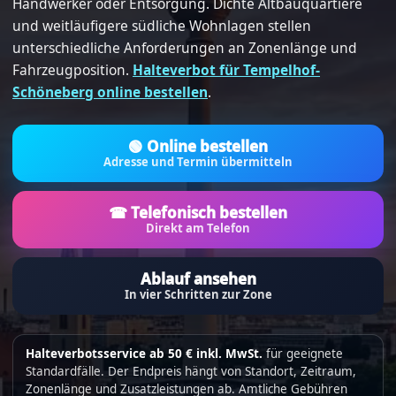
Handwerker oder Entsorgung. Dichte Altbauquartiere
und weitläufigere südliche Wohnlagen stellen
unterschiedliche Anforderungen an Zonenlänge und
Fahrzeugposition.
Halteverbot für Tempelhof-
Schöneberg online bestellen
.
🟢 Online bestellen
Adresse und Termin übermitteln
☎ Telefonisch bestellen
Direkt am Telefon
Ablauf ansehen
In vier Schritten zur Zone
Halteverbotsservice ab 50 € inkl. MwSt.
für geeignete
Standardfälle. Der Endpreis hängt von Standort, Zeitraum,
Zonenlänge und Zusatzleistungen ab. Amtliche Gebühren