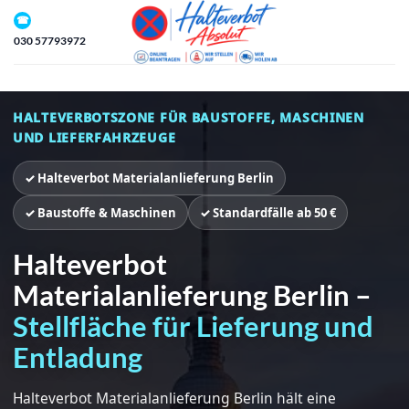
Zum
☎
Inhalt
030 57793972
springen
HALTEVERBOTSZONE FÜR BAUSTOFFE, MASCHINEN
UND LIEFERFAHRZEUGE
✓ Halteverbot Materialanlieferung Berlin
✓ Baustoffe & Maschinen
✓ Standardfälle ab 50 €
Halteverbot
Materialanlieferung Berlin –
Stellfläche für Lieferung und
Entladung
Halteverbot Materialanlieferung Berlin hält eine