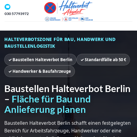
Zum
☎
Inhalt
030 57793972
springen
HALTEVERBOTSZONE FÜR BAU, HANDWERK UND
BAUSTELLENLOGISTIK
✓ Baustellen Halteverbot Berlin
✓ Standardfälle ab 50 €
✓ Handwerker & Baufahrzeuge
Baustellen Halteverbot Berlin
–
Fläche für Bau und
Anlieferung planen
Baustellen Halteverbot Berlin schafft einen festgelegten
Bereich für Arbeitsfahrzeuge, Handwerker oder eine