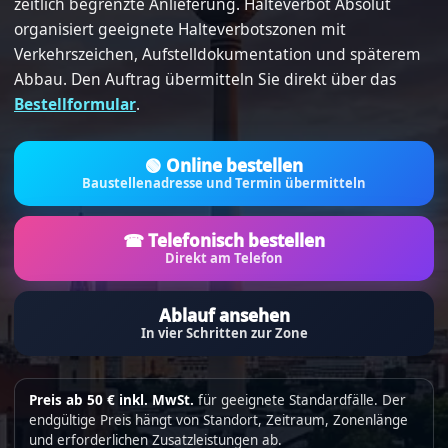
zeitlich begrenzte Anlieferung. Halteverbot Absolut
organisiert geeignete Halteverbotszonen mit
Verkehrszeichen, Aufstelldokumentation und späterem
Abbau. Den Auftrag übermitteln Sie direkt über das
Bestellformular
.
🟢 Online bestellen
Baustellenadresse und Termin übermitteln
☎ Telefonisch bestellen
Direkt am Telefon
Ablauf ansehen
In vier Schritten zur Zone
Preis ab 50 € inkl. MwSt.
für geeignete Standardfälle. Der
endgültige Preis hängt von Standort, Zeitraum, Zonenlänge
und erforderlichen Zusatzleistungen ab.