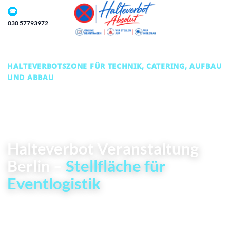
Zum
☎
Inhalt
030 57793972
springen
HALTEVERBOTSZONE FÜR TECHNIK, CATERING, AUFBAU
UND ABBAU
✓ Halteverbot Veranstaltung Berlin
✓ Technik & Catering
✓ Standardfälle ab 50 €
Halteverbot Veranstaltung
Berlin –
Stellfläche für
Eventlogistik
Halteverbot Veranstaltung Berlin hält eine festgelegte
Fläche für Technik-, Catering-, Bühnen- oder