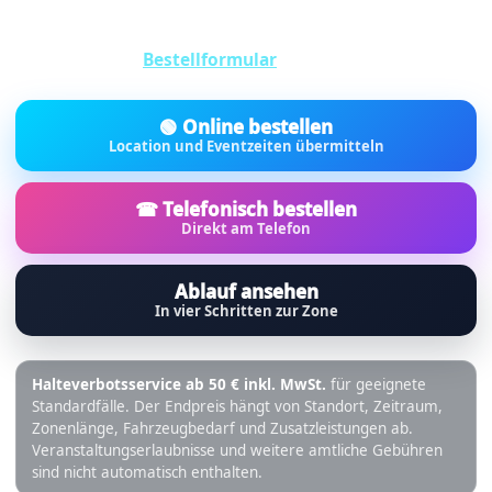
Lieferfahrzeuge frei. Das erleichtert Anlieferung, Aufbau
und Abbau an der Location. Den Auftrag übermitteln Sie
direkt über das
Bestellformular
.
🟢 Online bestellen
Location und Eventzeiten übermitteln
☎ Telefonisch bestellen
Direkt am Telefon
Ablauf ansehen
In vier Schritten zur Zone
Halteverbotsservice ab 50 € inkl. MwSt.
für geeignete
Standardfälle. Der Endpreis hängt von Standort, Zeitraum,
Zonenlänge, Fahrzeugbedarf und Zusatzleistungen ab.
Veranstaltungserlaubnisse und weitere amtliche Gebühren
sind nicht automatisch enthalten.